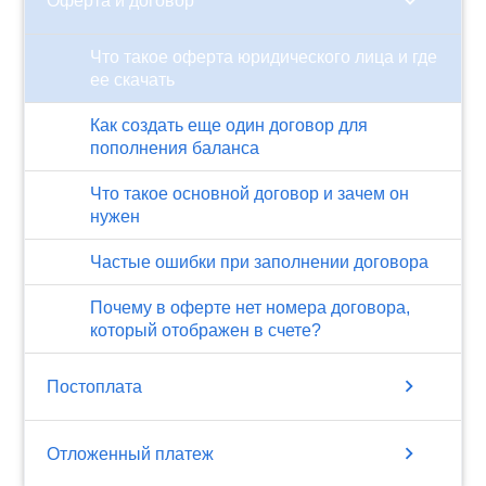
chevron_right
Оферта и договор
Что такое оферта юридического лица и где
ее скачать
Как создать еще один договор для
пополнения баланса
Что такое основной договор и зачем он
нужен
Частые ошибки при заполнении договора
Почему в оферте нет номера договора,
который отображен в счете?
chevron_right
Постоплата
chevron_right
Отложенный платеж