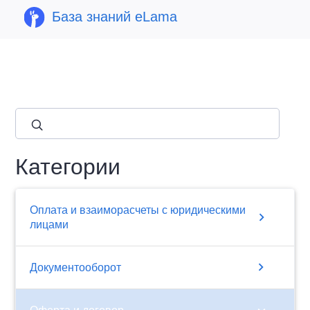
База знаний eLama
close
Категории
Оплата и взаиморасчеты с юридическими
chevron_right
лицами
chevron_right
Документооборот